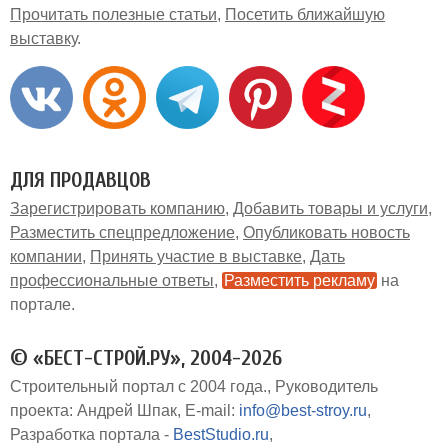
Прочитать полезные статьи
Посетить ближайшую
выставку
ДЛЯ ПРОДАВЦОВ
Зарегистрировать компанию
Добавить товары и услуги
Разместить спецпредложение
Опубликовать новость
компании
Принять участие в выставке
Дать
профессиональные ответы
Разместить рекламу
на
портале
© «БЕСТ-СТРОЙ.РУ», 2004-2026
Строительный портал с 2004 года.
Руководитель
проекта: Андрей Шпак
E-mail:
info@best-stroy.ru
Разработка портала -
BestStudio.ru