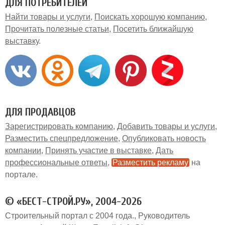
ДЛЯ ПОТРЕБИТЕЛЕЙ
Найти товары и услуги
Поискать хорошую компанию
Прочитать полезные статьи
Посетить ближайшую
выставку
ДЛЯ ПРОДАВЦОВ
Зарегистрировать компанию
Добавить товары и услуги
Разместить спецпредложение
Опубликовать новость
компании
Принять участие в выставке
Дать
профессиональные ответы
Разместить рекламу
на
портале
© «БЕСТ-СТРОЙ.РУ», 2004-2026
Строительный портал с 2004 года.
Руководитель