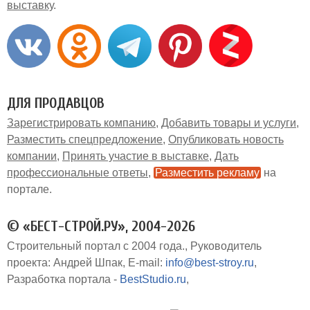
выставку
ДЛЯ ПРОДАВЦОВ
Зарегистрировать компанию
Добавить товары и услуги
Разместить спецпредложение
Опубликовать новость
компании
Принять участие в выставке
Дать
профессиональные ответы
Разместить рекламу
на
портале
© «БЕСТ-СТРОЙ.РУ», 2004-2026
Строительный портал с 2004 года.
Руководитель
проекта: Андрей Шпак
E-mail:
info@best-stroy.ru
Разработка портала -
BestStudio.ru