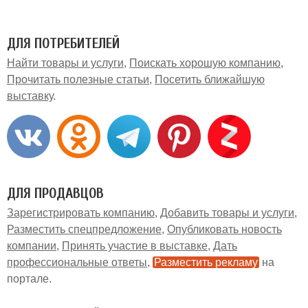
ДЛЯ ПОТРЕБИТЕЛЕЙ
Найти товары и услуги
Поискать хорошую компанию
Прочитать полезные статьи
Посетить ближайшую
выставку
ДЛЯ ПРОДАВЦОВ
Зарегистрировать компанию
Добавить товары и услуги
Разместить спецпредложение
Опубликовать новость
компании
Принять участие в выставке
Дать
профессиональные ответы
Разместить рекламу
на
портале