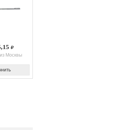
5,15
из Москвы
чнить