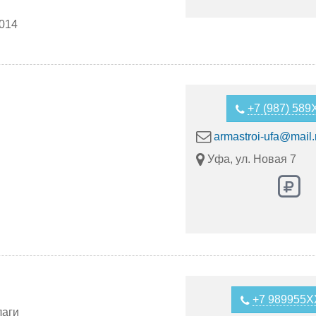
2014
+7 (987) 58
armastroi-ufa@mail.
Уфа, ул. Новая 7
+7 989955
лаги