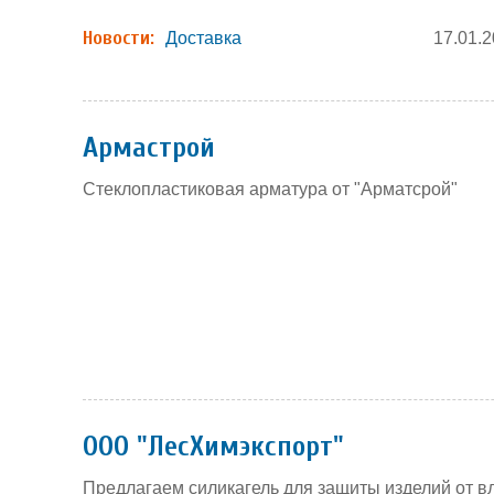
Новости:
Доставка
17.01.
Армастрой
Стеклопластиковая арматура от "Арматсрой"
ООО "ЛесХимэкспорт"
Предлагаем силикагель для защиты изделий от в