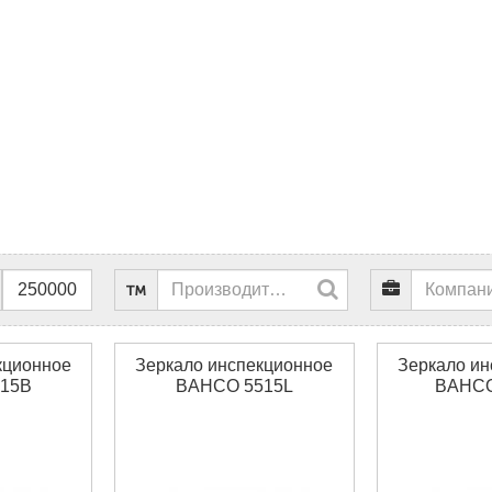
кционное
Зеркало инспекционное
Зеркало ин
15B
BAHCO 5515L
BAHCO