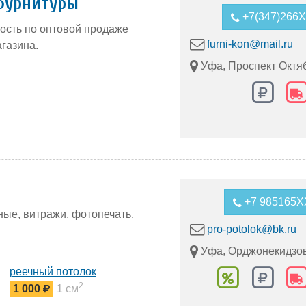
фурнитуры
+7(347)266
сть по оптовой продаже
furni-kon@mail.ru
газина.
Уфа, Проспект Октяб
+7 985165
ные, витражи, фотопечать,
pro-potolok@bk.ru
Уфа, Орджонекидзов
реечный потолок
2
1 000
1 см