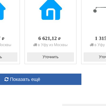
7
6 621,12
1 31
Москвы
в Уфу из Москвы
в Уфу 
ь
Уточнить
Уто
Показать ещё