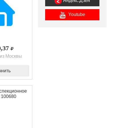
Яндекс.Дзен
Youtube
0,37
из Москвы
чнить
спекционное
 100680