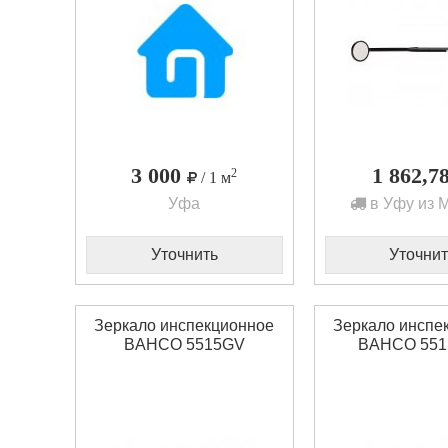
3 000
1 862,7
2
/ 1 м
Уфа
в Уфу из 
Уточнить
Уточнит
Зеркало инспекционное
Зеркало инспе
BAHCO 5515GV
BAHCO 551