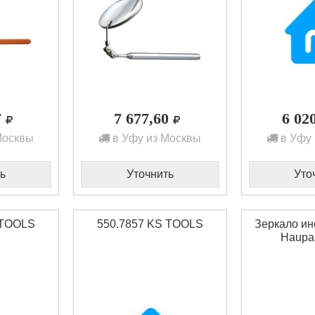
7
7 677,60
6 02
Москвы
в Уфу из Москвы
в Уфу 
ь
Уточнить
Уто
 TOOLS
550.7857 KS TOOLS
Зеркало ин
Haupa