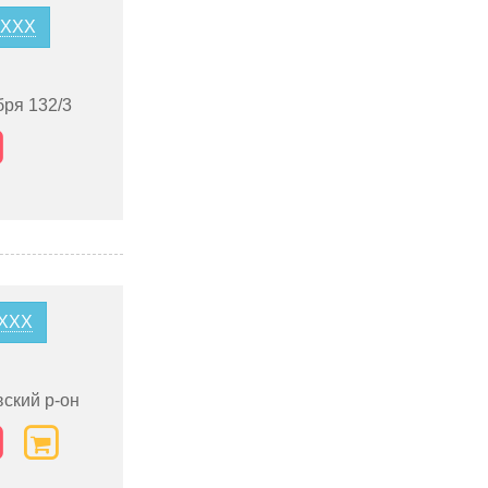
XXXX
ря 132/3
XXXX
ский р-он