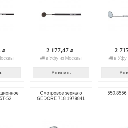
8
2 177,47
2 71
Москвы
в Уфу из Москвы
в Уфу 
ь
Уточнить
Уто
кционное
Смотровое зеркало
550.8556
5T-52
GEDORE 718 1979841