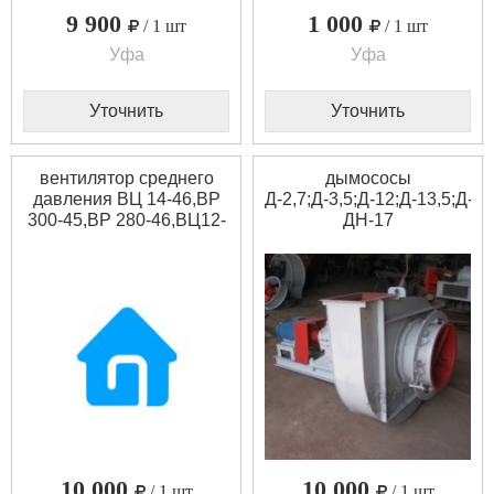
9 900
1 000
/ 1 шт
/ 1 шт
Уфа
Уфа
Уточнить
Уточнить
вентилятор среднего
дымососы
давления ВЦ 14-46,ВР
Д-2,7;Д-3,5;Д-12;Д-13,5;Д-1
300-45,ВР 280-46,ВЦ12-
ДН-17
49,ВР9-55
10 000
10 000
/ 1 шт
/ 1 шт