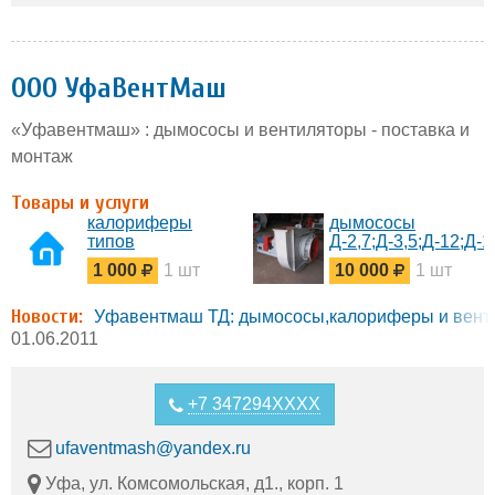
ООО УфаВентМаш
«Уфавентмаш» : дымососы и вентиляторы - поставка и
монтаж
Товары и услуги
калориферы
дымососы
типов
Д-2,7;Д-3,5;Д-12;Д-
КСК,СФО,КЭВ
ДН-17
1 000
1 шт
10 000
1 шт
Новости:
Уфавентмаш ТД: дымососы,калориферы и венти
01.06.2011
+7 347294XXXX
ufaventmash@yandex.ru
Уфа, ул. Комсомольская, д1., корп. 1