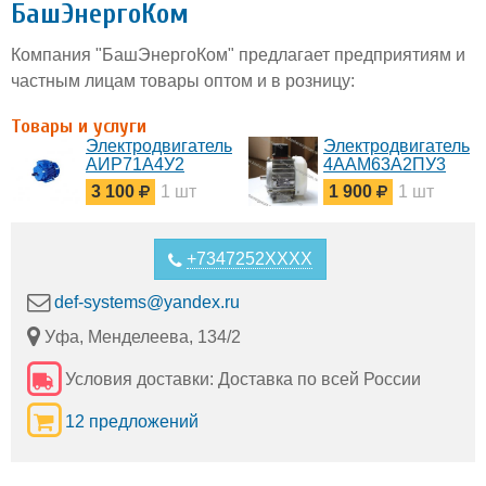
БашЭнергоКом
Компания "БашЭнергоКом" предлагает предприятиям и
частным лицам товары оптом и в розницу:
Товары и услуги
Электродвигатель
Электродвигатель
АИР71А4У2
4ААМ63А2ПУ3
3 100
1 шт
1 900
1 шт
+7347252XXXX
def-systems@yandex.ru
Уфа, Менделеева, 134/2
Условия доставки: Доставка по всей России
12 предложений