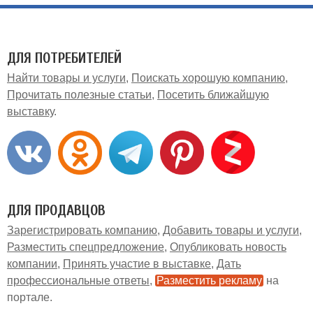
ДЛЯ ПОТРЕБИТЕЛЕЙ
Найти товары и услуги
Поискать хорошую компанию
Прочитать полезные статьи
Посетить ближайшую
выставку
ДЛЯ ПРОДАВЦОВ
Зарегистрировать компанию
Добавить товары и услуги
Разместить спецпредложение
Опубликовать новость
компании
Принять участие в выставке
Дать
профессиональные ответы
Разместить рекламу
на
портале