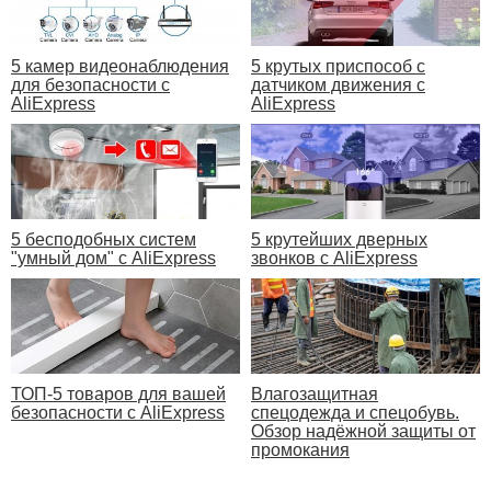
5 камер видеонаблюдения
5 крутых приспособ с
для безопасности с
датчиком движения с
AliExpress
AliExpress
5 бесподобных систем
5 крутейших дверных
"умный дом" с AliExpress
звонков с AliExpress
ТОП-5 товаров для вашей
Влагозащитная
безопасности с AliExpress
спецодежда и спецобувь.
Обзор надёжной защиты от
промокания