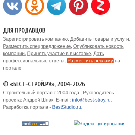
ДЛЯ ПРОДАВЦОВ
Зарегистрировать компанию
Добавить товары и услуги
Разместить спецпредложение
Опубликовать новость
компании
Принять участие в выставке
Дать
профессиональные ответы
Разместить рекламу
на
портале
© «БЕСТ-СТРОЙ.РУ», 2004-2026
Строительный портал с 2004 года.
Руководитель
проекта: Андрей Шпак
E-mail:
info@best-stroy.ru
Разработка портала -
BestStudio.ru