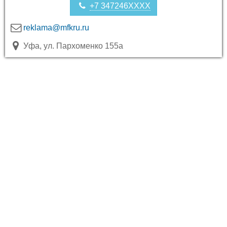
+7 347246XXXX
reklama@mfkru.ru
Уфа, ул. Пархоменко 155а