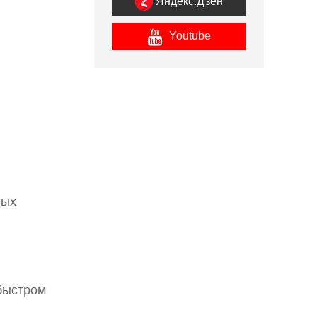
Яндекс.Дзен
Youtube
ных
быстром