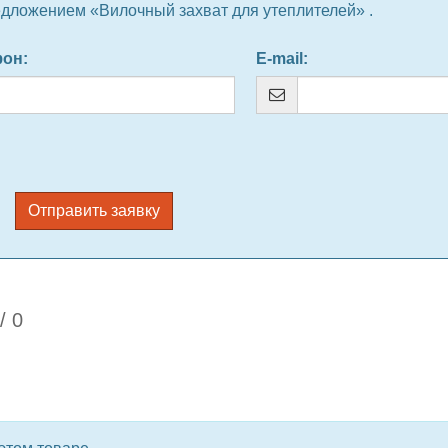
едложением «Вилочный захват для утеплителей» .
фон
:
E-mail
:
Отправить заявку
/
0