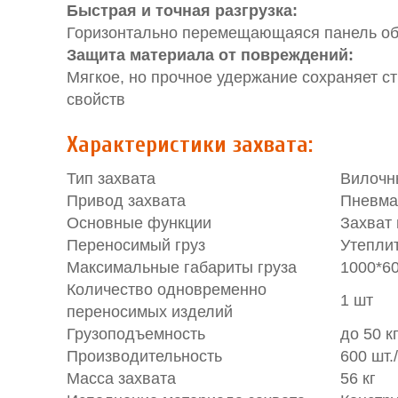
Быстрая и точная разгрузка:
Горизонтально перемещающаяся панель обе
Защита материала от повреждений:
Мягкое, но прочное удержание сохраняет с
свойств
Характеристики захвата:
Тип захвата
Вилочн
Привод захвата
Пневма
Основные функции
Захват 
Переносимый груз
Утеплит
Максимальные габариты груза
1000*6
Количество одновременно
1 шт
переносимых изделий
Грузоподъемность
до 50 к
Производительность
600 шт.
Масса захвата
56 кг