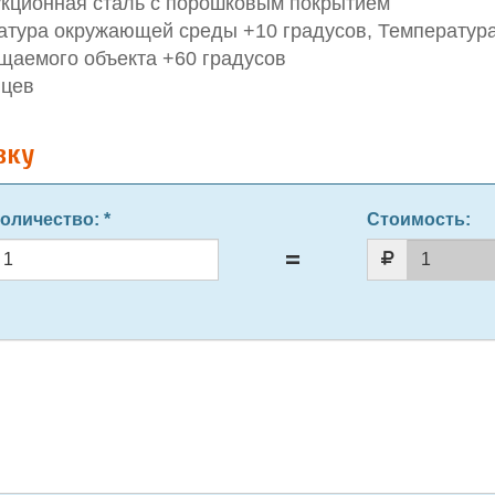
укционная сталь с порошковым покрытием
атура окружающей среды +10 градусов, Температур
щаемого объекта +60 градусов
яцев
вку
оличество
: *
Стоимость: