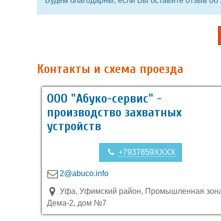
Будем благодарны, если Вы оставите отзыв об 
Контакты и схема проезда
ООО "Абуко-сервис" -
производство захватных
устройств
+7937859XXXX
2@abuco.info
Уфа, Уфимский район, Промышленная зон
Дема-2, дом №7