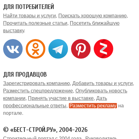
ДЛЯ ПОТРЕБИТЕЛЕЙ
Найти товары и услуги
Поискать хорошую компанию
Прочитать полезные статьи
Посетить ближайшую
выставку
ДЛЯ ПРОДАВЦОВ
Зарегистрировать компанию
Добавить товары и услуги
Разместить спецпредложение
Опубликовать новость
компании
Принять участие в выставке
Дать
профессиональные ответы
Разместить рекламу
на
портале
© «БЕСТ-СТРОЙ.РУ», 2004-2026
Строительный портал с 2004 года.
Руководитель