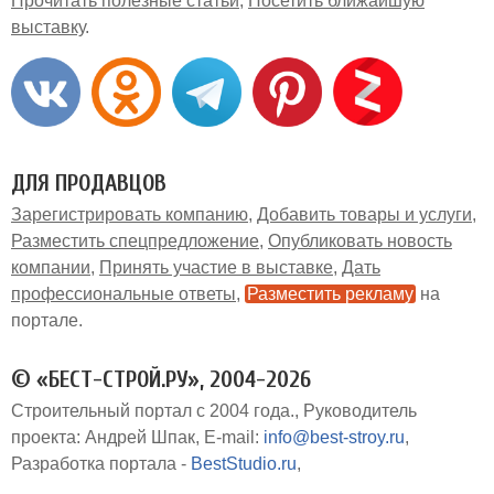
Прочитать полезные статьи
Посетить ближайшую
выставку
ДЛЯ ПРОДАВЦОВ
Зарегистрировать компанию
Добавить товары и услуги
Разместить спецпредложение
Опубликовать новость
компании
Принять участие в выставке
Дать
профессиональные ответы
Разместить рекламу
на
портале
© «БЕСТ-СТРОЙ.РУ», 2004-2026
Строительный портал с 2004 года.
Руководитель
проекта: Андрей Шпак
E-mail:
info@best-stroy.ru
Разработка портала -
BestStudio.ru